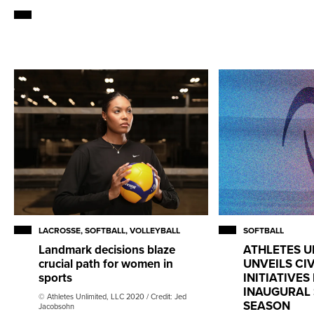
LACROSSE, SOFTBALL, VOLLEYBALL
SOFTBALL
Landmark decisions blaze
ATHLETES U
crucial path for women in
UNVEILS CI
sports
INITIATIVES
INAUGURAL
© Athletes Unlimited, LLC 2020 / Credit: Jed
SEASON
Jacobsohn