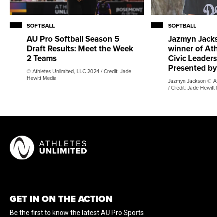
SOFTBALL
SOFTBALL
AU Pro Softball Season 5
Jazmyn Jacks
Draft Results: Meet the Week
winner of Ath
2 Teams
Civic Leader
Presented by
© Athletes Unlimited, LLC 2024 / Credit: Jade
Hewitt Media
Jazmyn Jackson © At
/ Credit: Jade Hewitt
GET IN ON THE ACTION